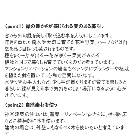
〈point１〉 緑の豊かさが感じられる実のある暮らし
窓から外の緑を美しく取り込む事を大切にしています。
年月を重ねた樹木や大切に育てた花や野菜、ハーブなどは自
然を感じ目も心も癒されるものです。
種をまく→芽が出る→花が咲く→果実がみのる
植物と同じで暮らしも育てていくものだと考えています。
マンションリノベーションの場合もベランダにプランターや植栽
を植えた鉢を置いて、心和む空間になります。
水やりやお手入れなど、少し手が掛かりますが育てる楽しみと
暮らしに緑が見える事で気持ちの良い場所になるように心が
けています。
〈point２〉 自然素材を使う
神谷建築の住まいは、新築／リノベーションともに、柱・梁・床
などに積極的に木を使います。
建物の場合は、外壁にもなるべく木を使いたいと考えていま
す。