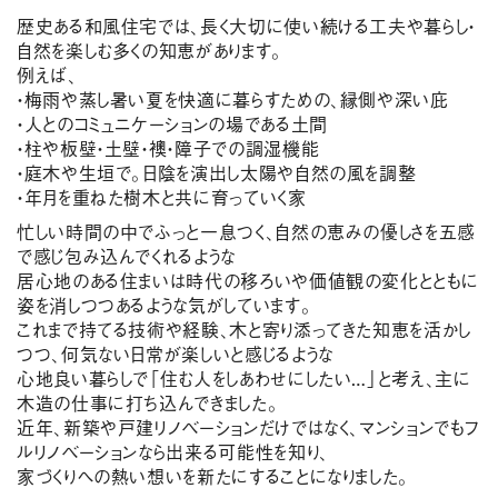
歴史ある和風住宅では、長く大切に使い続ける工夫や暮らし・
自然を楽しむ多くの知恵があります。
例えば、
・梅雨や蒸し暑い夏を快適に暮らすための、縁側や深い庇
・人とのコミュニケーションの場である土間
・柱や板壁・土壁・襖・障子での調湿機能
・庭木や生垣で。日陰を演出し太陽や自然の風を調整
・年月を重ねた樹木と共に育っていく家
忙しい時間の中でふっと一息つく、自然の恵みの優しさを五感
で感じ包み込んでくれるような
居心地のある住まいは時代の移ろいや価値観の変化とともに
姿を消しつつあるような気がしています。
これまで持てる技術や経験、木と寄り添ってきた知恵を活かし
つつ、何気ない日常が楽しいと感じるような
心地良い暮らしで「住む人をしあわせにしたい…」と考え、主に
木造の仕事に打ち込んできました。
近年、新築や戸建リノベーションだけではなく、マンションでもフ
ルリノベーションなら出来る可能性を知り、
家づくりへの熱い想いを新たにすることになりました。