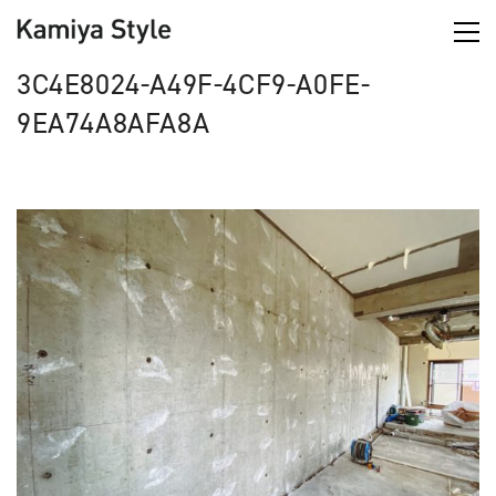
3C4E8024-A49F-4CF9-A0FE-
9EA74A8AFA8A